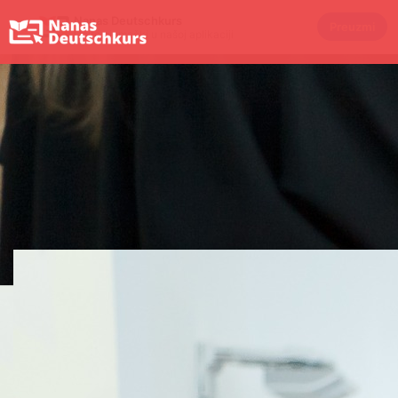
Nanas Deutschkurs
×
Preuzmi
Učite njemački u našoj aplikaciji