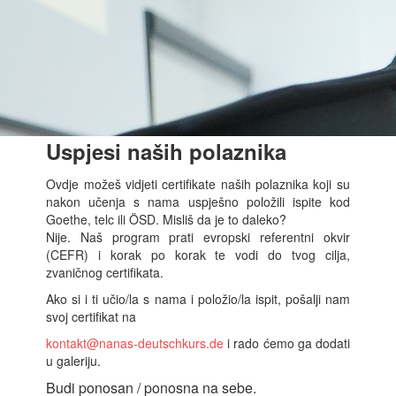
Uspjesi naših polaznika
Ovdje možeš vidjeti certifikate naših polaznika koji su
nakon učenja s nama uspješno položili ispite kod
Goethe, telc ili ÖSD. Misliš da je to daleko?
Nije. Naš program prati evropski referentni okvir
(CEFR) i korak po korak te vodi do tvog cilja,
zvaničnog certifikata.
Ako si i ti učio/la s nama i položio/la ispit, pošalji nam
svoj certifikat na
kontakt@nanas-deutschkurs.de
i rado ćemo ga dodati
u galeriju.
Budi ponosan / ponosna na sebe.