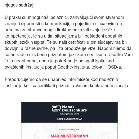
njegov sadržaj.
U praksi su mnogi naši polaznici, zahvaljujući svom stvarnom
znanju i sigurnosti u komunikaciji, u pojedinim slučajevima u
uredima za strance mogli direktno pokazati svoje jezičke
kompetencije, te su u tim situacijama bili pošteđeni dodatnih i
skupih jezičkih ispita. Te su naši certifikati u tim slučajevima bili
dovoljni u razne svrhe, pa i za produženje vize. Napominjemo da
se ne radi o službeno priznatom jezičkom certifikatu. Ukoliko Vam
je to neophodno, onda je potrebno je polagati ispite kod
ovlaštenih institucija poput Goethe-Instituta, telc-a ili ÖSD-a.
Preporučujemo da se unaprijed informišete kod nadležnih
institucija koji su certifikati priznati u Vašem konkretnom slučaju.