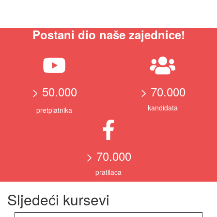
Postani dio naše zajednice!
> 50.000
> 70.000
kandidata
pretplatnika
> 70.000
pratilaca
Sljedeći kursevi