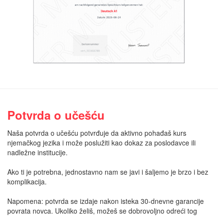
Potvrda o učešću
Naša potvrda o učešću potvrđuje da aktivno pohađaš kurs
njemačkog jezika i može poslužiti kao dokaz za poslodavce ili
nadležne institucije.
Ako ti je potrebna, jednostavno nam se javi i šaljemo je brzo i bez
komplikacija.
Napomena: potvrda se izdaje nakon isteka 30-dnevne garancije
povrata novca. Ukoliko želiš, možeš se dobrovoljno odreći tog