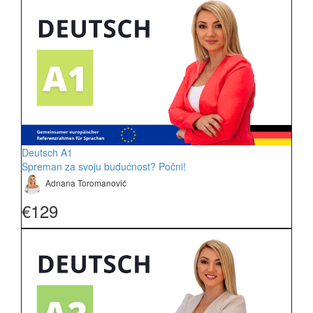
Deutsch A1
Spreman za svoju budućnost? Počni!
Adnana Toromanović
€129