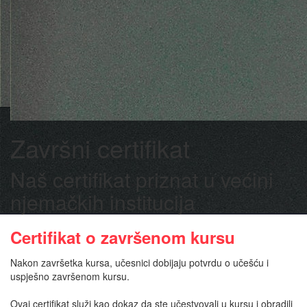
Završni certifikat
Naš certifikat priznat u većini
njemačkih institucija
Certifikat o završenom kursu
Nakon završetka kursa, učesnici dobijaju potvrdu o učešću i
uspješno završenom kursu.
Ovaj certifikat služi kao dokaz da ste učestvovali u kursu i obradili