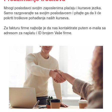
Mnogi poslodavci svojim zaposlenima plaćaju i kurseve jezika.
Samo razgovarajte sa svojim poslodavcem i pitajte ga da li će
pokriti troškove pohađanja naših kurseva.
Za fakturu firme najbolje je da nas kontaktirate putem e-maila sa
adresom za naplatu i ID brojem Vaše firme.