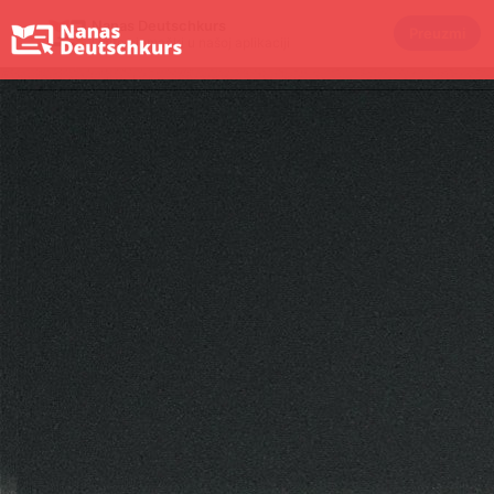
Nanas Deutschkurs
×
Preuzmi
Učite njemački u našoj aplikaciji