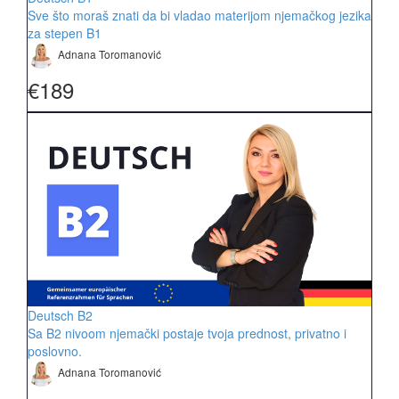
Sve što moraš znati da bi vladao materijom njemačkog jezika
za stepen B1
Adnana Toromanović
€189
Deutsch B2
Sa B2 nivoom njemački postaje tvoja prednost, privatno i
poslovno.
Adnana Toromanović