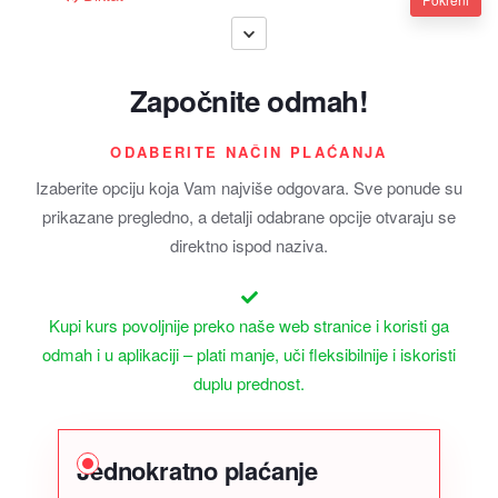
Započnite odmah!
ODABERITE NAČIN PLAĆANJA
Izaberite opciju koja Vam najviše odgovara. Sve ponude su
prikazane pregledno, a detalji odabrane opcije otvaraju se
direktno ispod naziva.
Kupi kurs povoljnije preko naše web stranice i koristi ga
odmah i u aplikaciji – plati manje, uči fleksibilnije i iskoristi
duplu prednost.
Jednokratno plaćanje