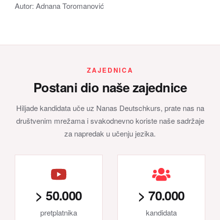
Autor: Adnana Toromanović
ZAJEDNICA
Postani dio naše zajednice
Hiljade kandidata uče uz Nanas Deutschkurs, prate nas na
društvenim mrežama i svakodnevno koriste naše sadržaje
za napredak u učenju jezika.
> 50.000
> 70.000
pretplatnika
kandidata