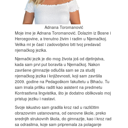
Adnana Toromanović
Moje ime je Adnana Toromanović. Dolazim iz Bosne i
Hercegovine, a trenutno živim i radim u Njemačkoj.
Velika mi je čast i zadovoljstvo biti tvoj predavač
njemačkog jezika.
Njemački jezik je dio mog života još od djetinjstva,
kada sam prvi put boravila u Njemačkoj. Nakon
završene gimnazije odlučila sam se za studij
njemačkog jezika i književnosti, koji sam završila
2009. godine na Pedagoškom fakultetu u Bihaću. Tu
sam imala priliku raditi kao asistent na predmetu
Kontrastivna lingvistika, što je dodatno oblikovalo moj
pristup jeziku i nastavi.
Svoje iskustvo sam gradila kroz rad u različitim
obrazovnim ustanovama, od osnovne škole, preko
srednjih strukovnih škola, do gimnazije, kao i kroz rad
sa odraslima, koje sam pripremala za polaganje