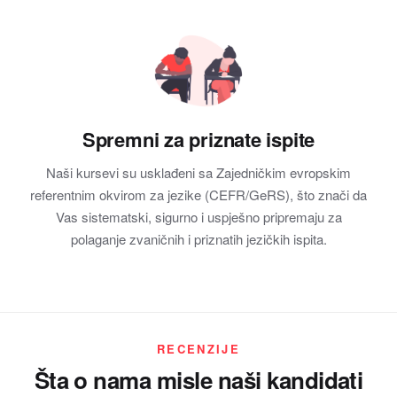
Spremni za priznate ispite
Naši kursevi su usklađeni sa Zajedničkim evropskim
referentnim okvirom za jezike (CEFR/GeRS), što znači da
Vas sistematski, sigurno i uspješno pripremaju za
polaganje zvaničnih i priznatih jezičkih ispita.
RECENZIJE
Šta o nama misle naši kandidati