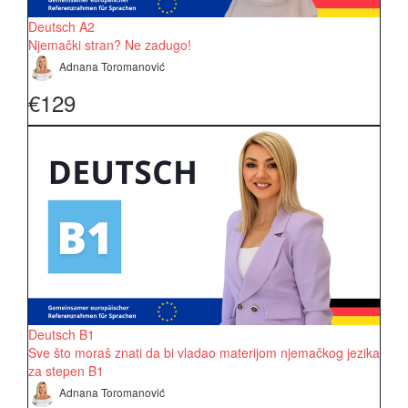
Deutsch A2
Njemački stran? Ne zadugo!
Adnana Toromanović
€129
Deutsch B1
Sve što moraš znati da bi vladao materijom njemačkog jezika
za stepen B1
Adnana Toromanović