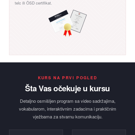
telc ili ÖSD certifikat.
KURS NA PRVI POGLED
Šta Vas očekuje u kursu
Detaljno osmišljen program sa video sadržajima,
vokabularom, interaktivnim zadacima i praktičnim
vježbama za stvarnu komunikaciju.