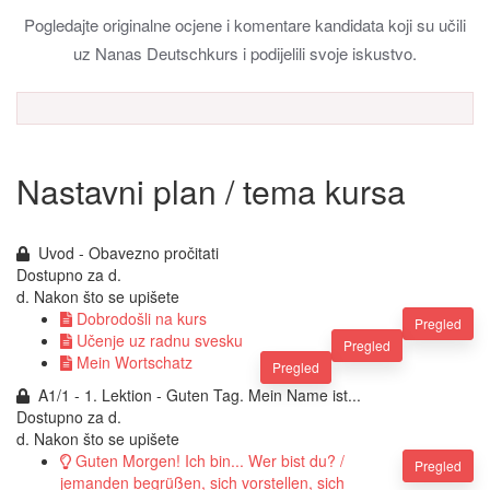
Pogledajte originalne ocjene i komentare kandidata koji su učili
uz Nanas Deutschkurs i podijelili svoje iskustvo.
Nastavni plan / tema kursa
Uvod - Obavezno pročitati
Dostupno za
d.
d. Nakon što se upišete
Dobrodošli na kurs
Pregled
Učenje uz radnu svesku
Pregled
Mein Wortschatz
Pregled
A1/1 - 1. Lektion - Guten Tag. Mein Name ist...
Dostupno za
d.
d. Nakon što se upišete
Guten Morgen! Ich bin... Wer bist du? /
Pregled
jemanden begrüßen, sich vorstellen, sich