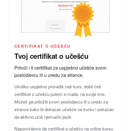
CERTIFIKAT O UČEŠĆU
Tvoj certifikat o učešću
Priloži i ti certifikat za uspješno učešće svom
poslodavcu ili u uredu za strance.
Ukoliko uspješno proradiš naš kurs, dobit ćeš
certifikat o učešću putem e-maila, na svoje ime.
Možeš ga priložiti svom poslodavcu ili u uredu za
strance kako bi dokazao učešće na kursu i pokazao
da aktivno učiš njemački jezik.
Napominjemo da certifikat o učešću na online kursu