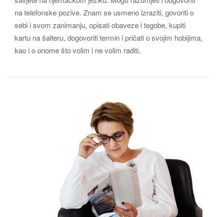
na telefonske pozive. Znam se usmeno izraziti, govoriti o
sebi i svom zanimanju, opisati obaveze i tegobe, kupiti
kartu na šalteru, dogovoriti termin i pričati o svojim hobijima,
kao i o onome što volim i ne volim raditi.