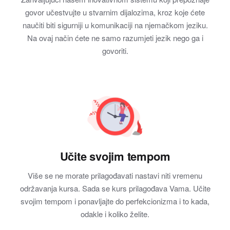
govor učestvujte u stvarnim dijalozima, kroz koje ćete
naučiti biti sigurniji u komunikaciji na njemačkom jeziku.
Na ovaj način ćete ne samo razumjeti jezik nego ga i
govoriti.
Učite svojim tempom
Više se ne morate prilagođavati nastavi niti vremenu
održavanja kursa. Sada se kurs prilagođava Vama. Učite
svojim tempom i ponavljajte do perfekcionizma i to kada,
odakle i koliko želite.