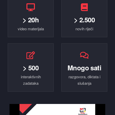
> 20h
> 2.500
video materijala
novih riječi
> 500
Mnogo sati
interaktivnih
razgovora, diktata i
zadataka
slušanja
Interaktivni zadaci