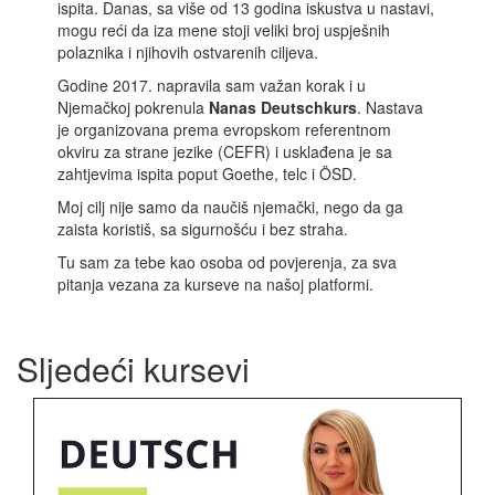
ispita. Danas, sa više od 13 godina iskustva u nastavi,
mogu reći da iza mene stoji veliki broj uspješnih
polaznika i njihovih ostvarenih ciljeva.
Godine 2017. napravila sam važan korak i u
Njemačkoj pokrenula
Nanas Deutschkurs
. Nastava
je organizovana prema evropskom referentnom
okviru za strane jezike (CEFR) i usklađena je sa
zahtjevima ispita poput Goethe, telc i ÖSD.
Moj cilj nije samo da naučiš njemački, nego da ga
zaista koristiš, sa sigurnošću i bez straha.
Tu sam za tebe kao osoba od povjerenja, za sva
pitanja vezana za kurseve na našoj platformi.
Sljedeći kursevi