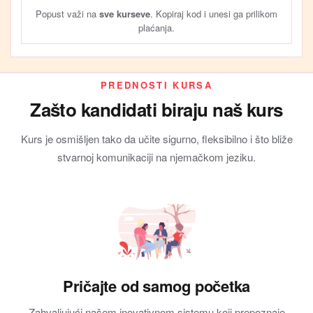
Popust važi na
sve kurseve
. Kopiraj kod i unesi ga prilikom
plaćanja.
PREDNOSTI KURSA
Zašto kandidati biraju naš kurs
Kurs je osmišljen tako da učite sigurno, fleksibilno i što bliže
stvarnoj komunikaciji na njemačkom jeziku.
Pričajte od samog početka
Zahvaljujući našem inovativnom sistemu koji prepoznaje