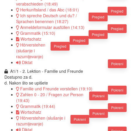
verabschieden (18:49)
Herkunftsland / das Abc (18:01)
Pregled
Ich spreche Deutsch und du? /
Pregled
Sprachen benennen (18:27)
Anmeldeformular ausfüllen (14:13)
Pregled
Grammatik (15:10)
Pregled
Wortschatz
Pregled
Hörverstehen
Pregled
(slušanje i
razumijevanje)
Diktat
Pokreni
A1/1 - 2. Lektion - Familie und Freunde
Dostupno za
d.
d. Nakon što se upišete
Familie und Freunde vorstellen (19:10)
Pokreni
Zahlen 0 - 20 / Fragen zur Person
Pokreni
(19:43)
Grammatik (19:44)
Pokreni
Wortschatz
Pokreni
Hörverstehen (slušanje i
Pokreni
razumijevanje)
Diktat
Pokreni