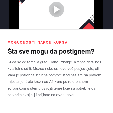
Pogledaj ovaj kratki video i uvjeri se sam koliko
efekta ima ovaj vid učenja.
MOGUĆNOSTI NAKON KURSA
Šta sve mogu da postignem?
Kuća se od temelja gradi. Tako i znanje. Krenite detaljno i
kvalitetno učiti. Možda neke osnove već posjedujete, ali
Vam je potrebna stručna pomoć? Kod nas ste na pravom
mjestu, jer ćete kroz naš A1 kurs po referentnom
evropskom sistemu usvojiti teme koje su potrebne da
ostvarite svoj cilj i briljirate na ovom nivou.