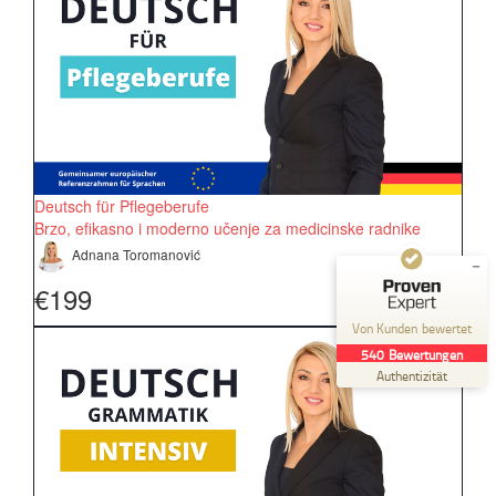
Kundenbewertungen und Erfahrungen zu
Nanas Deutschkurs
SEHR GUT
%
100
Empfehlungen auf
ProvenExpert.com
5,00
/
4,99
Deutsch für Pflegeberufe
Brzo, efikasno i moderno učenje za medicinske radnike
48
492
Adnana Toromanović
Bewertungen auf
2
Bewertungen von
€199
ProvenExpert.com
anderen Quellen
Von Kunden bewertet
Blick aufs ProvenExpert-Profil werfen
540
Bewertungen
07.08.2026
Authentizität