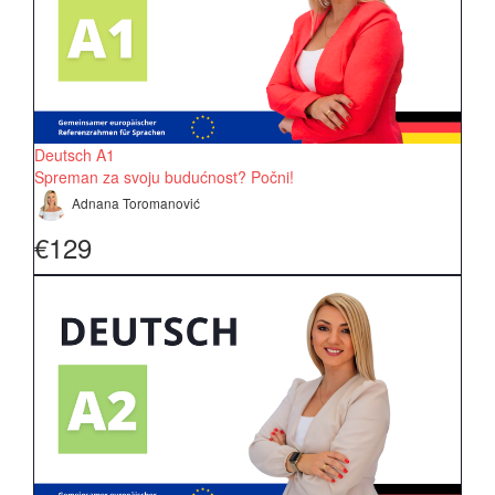
Deutsch A1
Spreman za svoju budućnost? Počni!
Adnana Toromanović
€129