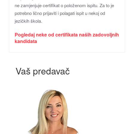
ne zamjenjuje certifikat o položenom ispitu. Za to je
potrebno lično prijaviti i polagati ispit u nekoj od
jezičkih škola.
Pogledaj neke od certifikata naših zadovoljnih
kandidata
Vaš predavač