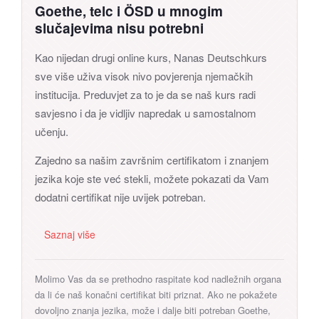
Goethe, telc i ÖSD u mnogim
slučajevima nisu potrebni
Kao nijedan drugi online kurs, Nanas Deutschkurs
sve više uživa visok nivo povjerenja njemačkih
institucija. Preduvjet za to je da se naš kurs radi
savjesno i da je vidljiv napredak u samostalnom
učenju.
Zajedno sa našim završnim certifikatom i znanjem
jezika koje ste već stekli, možete pokazati da Vam
dodatni certifikat nije uvijek potreban.
Saznaj više
Molimo Vas da se prethodno raspitate kod nadležnih organa
da li će naš konačni certifikat biti priznat. Ako ne pokažete
dovoljno znanja jezika, može i dalje biti potreban Goethe,