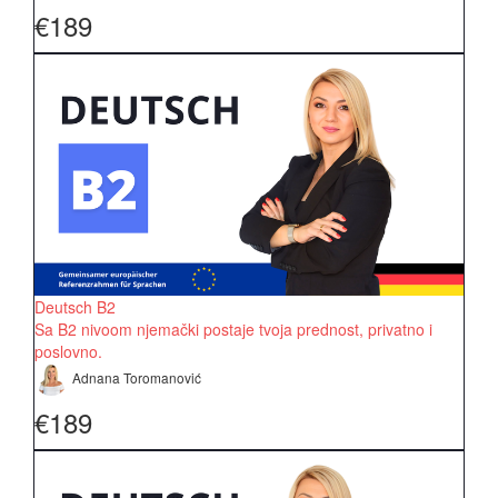
€189
Deutsch B2
Sa B2 nivoom njemački postaje tvoja prednost, privatno i
poslovno.
Adnana Toromanović
€189