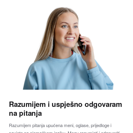
Razumijem i uspješno odgovaram
na pitanja
Razumijem pitanja upućena meni, oglase, prijedloge i
savjete na njemačkom jeziku. Mogu razumjeti i odgovoriti