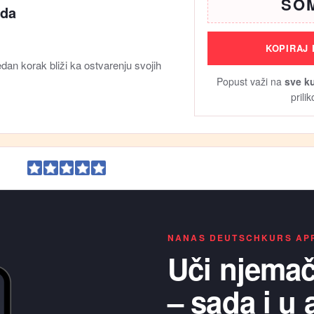
SO
da
KOPIRAJ
edan korak bliži ka ostvarenju svojih
Popust važi na
sve k
prili
od 5
Ocijenjeno od strane 465 osoba na facebook
NANAS DEUTSCHKURS AP
Uči njemačk
– sada i u a