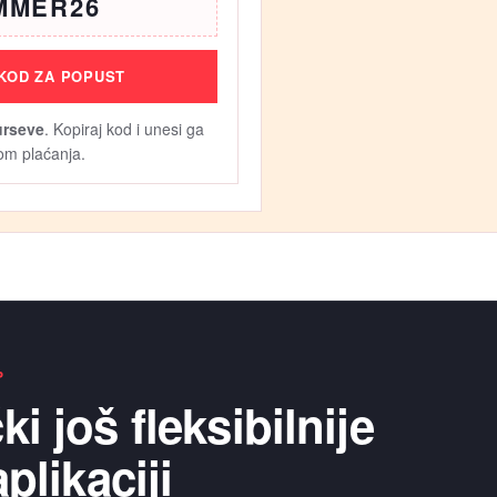
MMER26
 KOD ZA POPUST
urseve
. Kopiraj kod i unesi ga
kom plaćanja.
-u!
P
i još fleksibilnije
plikaciji