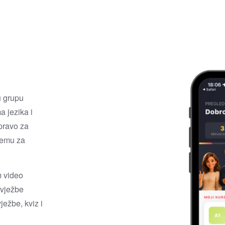
u grupu
a jezika i
pravo za
temu za
m video
i vježbe
ježbe, kviz i