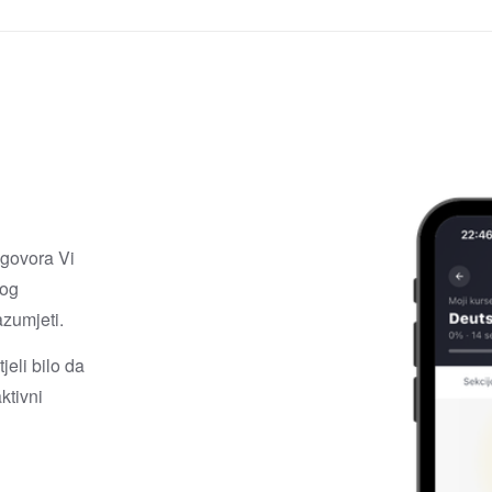
govora Vi
mog
zumjeti.
jeli bilo da
ktivni