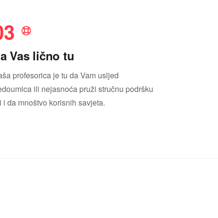
03
a Vas lično tu
aša profesorica je tu da Vam usljed
edoumica ili nejasnoća pruži stručnu podršku
i i da mnoštvo korisnih savjeta.