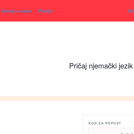
Učenje s nama
Pitanja
Sh
Pričaj njemački jezik
KOD ZA POPUST