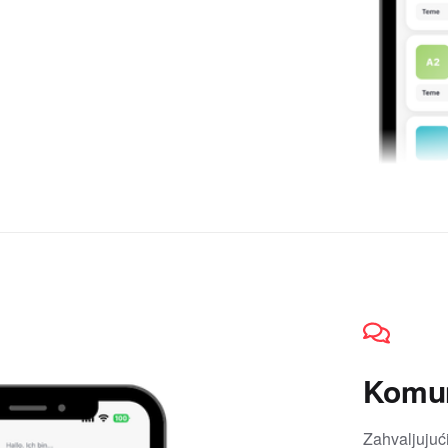
Komun
Zahvaljujući