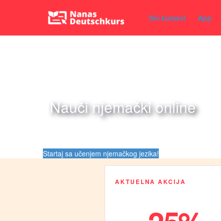
Svi kursevi
App
Nauči njemački online
Startaj sa učenjem njemačkog jezika!
AKTUELNA AKCIJA