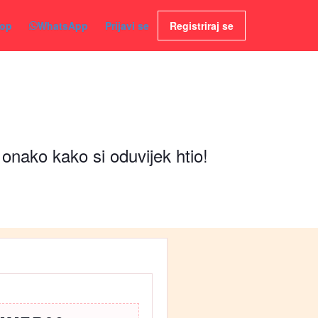
op
WhatsApp
Prijavi se
Registriraj se
 onako kako si oduvijek htio!