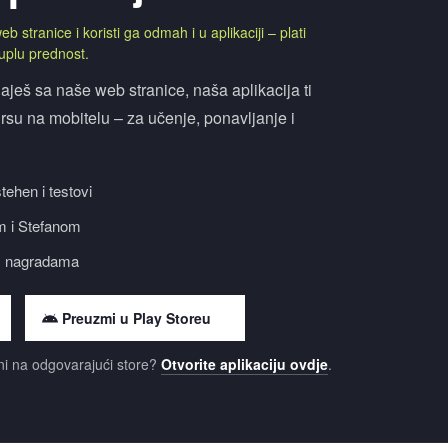
b stranice i koristi ga odmah i u aplikaciji – plati
 duplu prednost.
ješ sa naše web stranice, naša aplikacija ti
kursu na mobitelu – za učenje, ponavljanje i
tehen i testovi
m i Stefanom
im nagradama
Preuzmi u Play Storeu
eni na odgovarajući store?
Otvorite aplikaciju ovdje
.