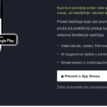
Kupi kurs povoljnije preko naše we
manje, uči fleksibilnije i iskoristi
Pored sadržaja koje već pozna
pruža još praktičniji pristup 
redovno korištenje sadržaja.
Video-lekcije, zadaci, Hörvers
AI razgovorne vježbe s Leno
Streak-sistem s motivirajuć
Preuzmi u App Storeu
Želite automatski biti preusmjer