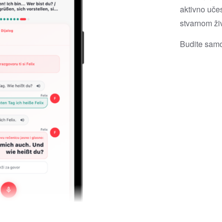
aktivno učes
stvarnom ži
Budite samo