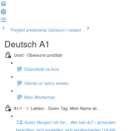
Pregled predavanja
Upotpuni i nastavi
Deutsch A1
Uvod - Obavezno pročitati
Dobrodošli na kurs
Učenje uz radnu svesku
Mein Wortschatz
A1/1 - 1. Lektion - Guten Tag. Mein Name ist...
Guten Morgen! Ich bin... Wer bist du? / jemanden
begrüßen, sich vorstellen, sich verabschieden (18:49)