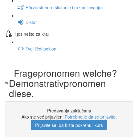
Hörverstehen (slušanje i razumijevanje)
Diktat
I jos nešto za kraj
Tvoj lični poklon
Fragepronomen welche?
Demonstrativpronomen
diese.
Predavanja zaključana
Ako ste već prijavljeni
Potrebno je da se prijavite
.
Prijavite se, da biste pokrenuli kurs