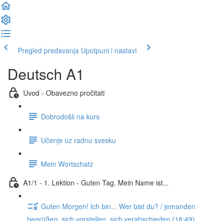
Pregled predavanja
Upotpuni i nastavi
Deutsch A1
Uvod - Obavezno pročitati
Dobrodošli na kurs
Učenje uz radnu svesku
Mein Wortschatz
A1/1 - 1. Lektion - Guten Tag. Mein Name ist...
Guten Morgen! Ich bin... Wer bist du? / jemanden
begrüßen, sich vorstellen, sich verabschieden (18:49)