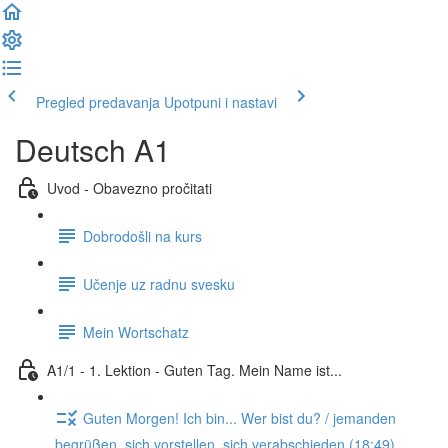
Pregled predavanja
Upotpuni i nastavi
Deutsch A1
Uvod - Obavezno pročitati
Dobrodošli na kurs
Učenje uz radnu svesku
Mein Wortschatz
A1/1 - 1. Lektion - Guten Tag. Mein Name ist...
Guten Morgen! Ich bin... Wer bist du? / jemanden
begrüßen, sich vorstellen, sich verabschieden (18:49)