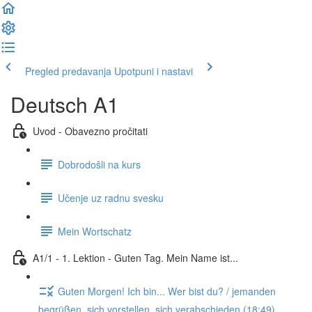
Pregled predavanja
Upotpuni i nastavi
Deutsch A1
Uvod - Obavezno pročitati
Dobrodošli na kurs
Učenje uz radnu svesku
Mein Wortschatz
A1/1 - 1. Lektion - Guten Tag. Mein Name ist...
Guten Morgen! Ich bin... Wer bist du? / jemanden
begrüßen, sich vorstellen, sich verabschieden (18:49)